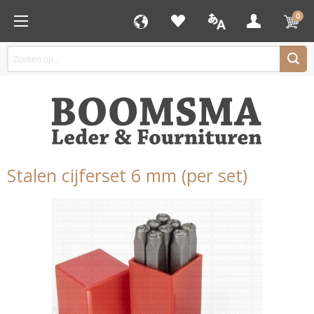
0
Stalen cijferset 6 mm (per set)