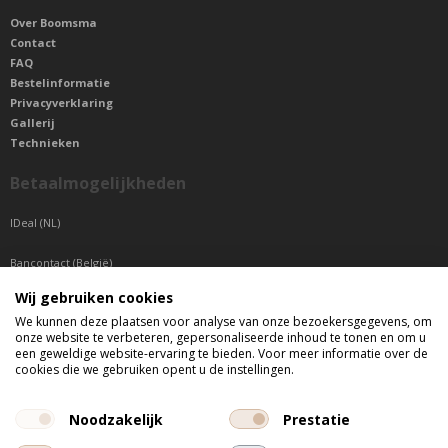
Over Boomsma
Contact
FAQ
Bestelinformatie
Privacyverklaring
Gallerij
Technieken
Betaalmogelijkheden
IDeal (NL)
Bancontact (België)
Wij gebruiken cookies
Sepa betaling (Overige landen)
We kunnen deze plaatsen voor analyse van onze bezoekersgegevens, om
onze website te verbeteren, gepersonaliseerde inhoud te tonen en om u
Telefonisch bereikbaar
een geweldige website-ervaring te bieden. Voor meer informatie over de
cookies die we gebruiken opent u de instellingen.
di t/m do tussen 9:00 uur en 17:00 uur
vr tussen 9:00 uur en 12:00 uur
Noodzakelijk
Prestatie