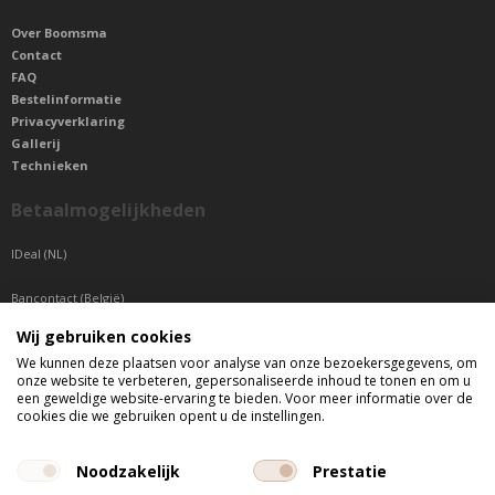
Over Boomsma
Contact
FAQ
Bestelinformatie
Privacyverklaring
Gallerij
Technieken
Betaalmogelijkheden
IDeal (NL)
Bancontact (België)
Wij gebruiken cookies
Sepa betaling (Overige landen)
We kunnen deze plaatsen voor analyse van onze bezoekersgegevens, om
onze website te verbeteren, gepersonaliseerde inhoud te tonen en om u
Telefonisch bereikbaar
een geweldige website-ervaring te bieden. Voor meer informatie over de
cookies die we gebruiken opent u de instellingen.
di t/m do tussen 9:00 uur en 17:00 uur
vr tussen 9:00 uur en 12:00 uur
Noodzakelijk
Prestatie