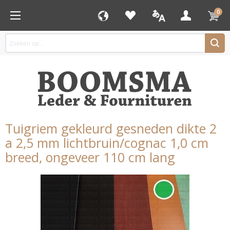
0
Tuigriem gekleurd gesneden dikte 2
a 2,5 mm lichtbruin/cognac 1,0 cm
breed, ongeveer 110 cm lang