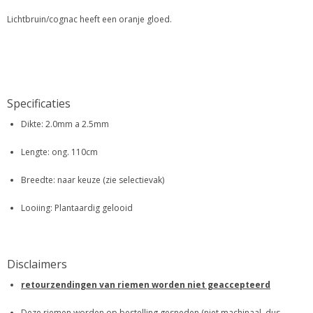
Lichtbruin/cognac heeft een oranje gloed.
Specificaties
Dikte: 2.0mm a 2.5mm
Lengte: ong. 110cm
Breedte: naar keuze (zie selectievak)
Looiing: Plantaardig gelooid
Disclaimers
retourzendingen van riemen worden niet geaccepteerd
Deze riemen worden op bestelling gesneden (niet machinaal, dus