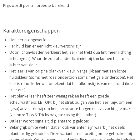
Prijs wordt per cm breedte berekend
Karaktereigenschappen
Het leer is ongeverfd.
Per huid kan er een licht kleurverschil zijn.
Door lichtinvloeden verkleurt het leer (het trekt qua tint meer richting
lichtcognac). Waar de zon of ander licht niet bij kan komen blijft dus
lichter van kleur.
Het leer is van origine blank van kleur. Vergelijkbaar met een lichte
huidskleur (soms met roze ondertoon soms met gele ondertoon). Het
leer is rundsleder wat betekent dat het afkomstig is van een rund (koe ,
stier etc.).
Het blanke leer heeft zeer weinig rek en heeft een goede
scheurvastheid. LET OP!: bij het strak buigen van het leer (bijv. om een
gesp) adviseren wij om het leer voor te buigen en evt. vochtig te maken.
(zie onze Tips & Tricks pagina: casing the leather)
Dit leer wordt bijna altijd plantaardig gelooid.
Belangrijk om te weten dat er ook varianten zijn waarbij het deels
plantaardig gelooid is. Deze variant is niet prettig om te gebruiken bij
stempelwerk. Ons tuigleer is altijd volledig plantaardig gelooid behalve