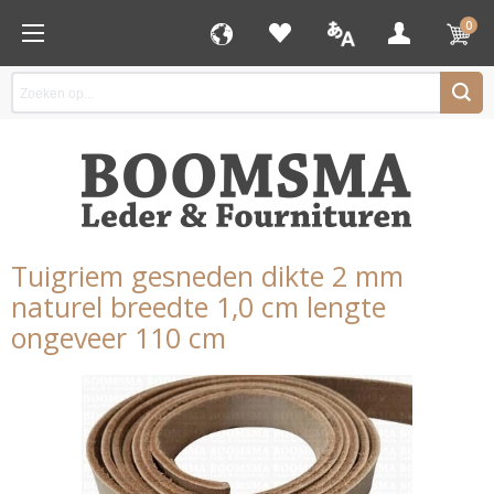
0
Tuigriem gesneden dikte 2 mm
naturel breedte 1,0 cm lengte
ongeveer 110 cm