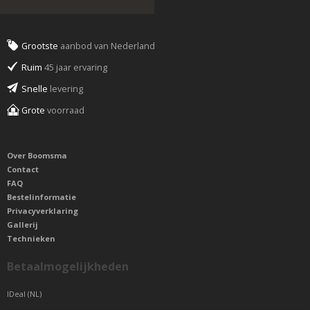
Grootste
aanbod van Nederland
Ruim
45 jaar ervaring
Snelle
levering
Grote
voorraad
Over Boomsma
Contact
FAQ
Bestelinformatie
Privacyverklaring
Gallerij
Technieken
Betaalmogelijkheden
IDeal (NL)