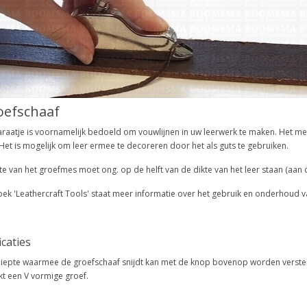
oefschaaf
araatje is voornamelijk bedoeld om vouwlijnen in uw leerwerk te maken. Het m
Het is mogelijk om leer ermee te decoreren door het als guts te gebruiken.
e van het groefmes moet ong. op de helft van de dikte van het leer staan (aan d
oek 'Leathercraft Tools' staat meer informatie over het gebruik en onderhoud v
icaties
iepte waarmee de groefschaaf snijdt kan met de knop bovenop worden verste
t een V vormige groef.