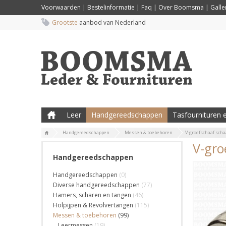
Voorwaarden
|
Bestelinformatie
|
Faq
|
Over Boomsma
|
Galler
Grootste
aanbod van Nederland
Leer
Handgereedschappen
Tasfournituren e
Handgereedschappen
Messen & toebehoren
V-groefschaaf scha
V-gro
Handgereedschappen
Handgereedschappen
(0)
Diverse handgereedschappen
(77)
Hamers, scharen en tangen
(46)
Holpijpen & Revolvertangen
(115)
Messen & toebehoren
(99)
Leermessen
(19)