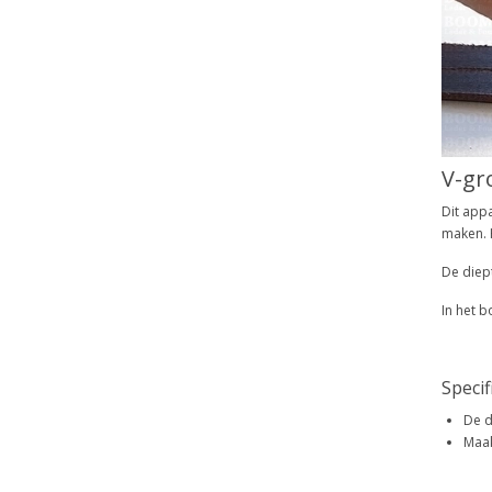
V-gr
Dit app
maken. 
De diept
In het b
Specif
De d
Maak