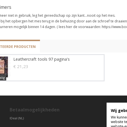
aimers
eer niet in gebruik, leg het gereedschap op zijn kant...nooit op het mes.
 bij het opbergen het mes terug in de behuizing door aan de schroef te draaien
urneren mogelijk binnen 14 dagen. ( lees hier de voorwaarden: https://www.b
ATEERDE PRODUCTEN
Leathercraft tools 97 pagina's
€ 21,23
alig
Betaalmogelijkheden
T
Wij geb
We kunnen
IDeal (NL)
di
website t
vr
website-e