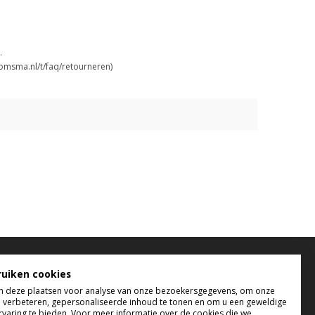
.
oomsma.nl/t/faq/retourneren)
elefonisch bereikbaar
ruiken cookies
 deze plaatsen voor analyse van onze bezoekersgegevens, om onze
 t/m do tussen 9:00 uur en 17:00 uur
e verbeteren, gepersonaliseerde inhoud te tonen en om u een geweldige
 tussen 9:00 uur en 12:00 uur
rvaring te bieden. Voor meer informatie over de cookies die we