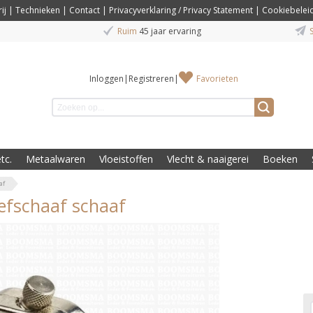
ij
|
Technieken
|
Contact
|
Privacyverklaring / Privacy Statement
|
Cookiebelei
Ruim
45 jaar ervaring
S
Inloggen
|
Registreren
|
Favorieten
tc.
Metaalwaren
Vloeistoffen
Vlecht & naaigerei
Boeken
af
efschaaf schaaf