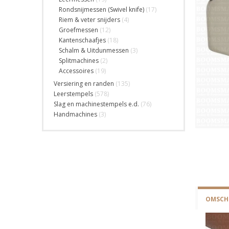
Rondsnijmessen (Swivel knife)
(17)
Riem & veter snijders
(4)
Groefmessen
(12)
Kantenschaafjes
(18)
Schalm & Uitdunmessen
(3)
Splitmachines
(2)
Accessoires
(19)
Versiering en randen
(135)
Leerstempels
(578)
Slag en machinestempels e.d.
(76)
Handmachines
(3)
OMSCHR