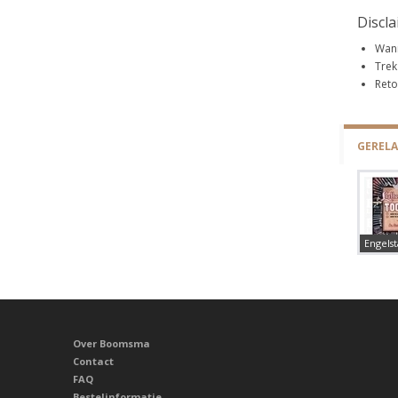
Discl
Wann
Trek
Reto
GEREL
Engelst
Over Boomsma
Contact
FAQ
Bestelinformatie