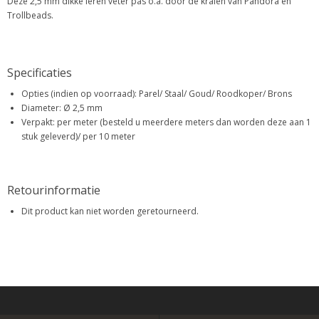
Deze 2,5 mm dikke leren veter pas o.a. door de kralen van Pandora en
Trollbeads.
Specificaties
Opties (indien op voorraad): Parel/ Staal/ Goud/ Roodkoper/ Brons
Diameter: Ø 2,5 mm
Verpakt: per meter (besteld u meerdere meters dan worden deze aan 1
stuk geleverd)/ per 10 meter
Retourinformatie
Dit product kan niet worden geretourneerd.