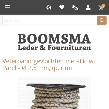
0
Veterband gevlochten metallic wit
Parel - Ø 2,5 mm, (per m)