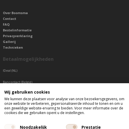
Over Boomsma
Contact
FAQ
Bestelinformatie
Privacyverklaring
Gallerij
Technieken
Betaalmogelijkheden
IDeal (NL)
Bancontact (België)
Wij gebruiken cookies
Sepa betaling (Overige landen)
We kunnen deze plaatsen voor analyse van onze bezoekersgegevens, om
onze website te verbeteren, gepersonaliseerde inhoud te tonen en om u
Telefonisch bereikbaar
een geweldige website-ervaring te bieden. Voor meer informatie over de
cookies die we gebruiken opent u de instellingen.
di t/m do tussen 9:00 uur en 17:00 uur
vr tussen 9:00 uur en 12:00 uur
Noodzakelijk
Prestatie