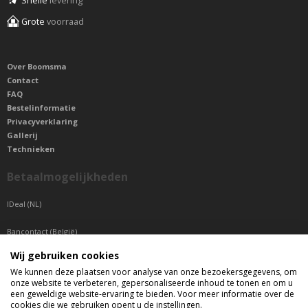
Snelle
levering
Grote
voorraad
Over Boomsma
Contact
FAQ
Bestelinformatie
Privacyverklaring
Gallerij
Technieken
Betaalmogelijkheden
IDeal (NL)
Bancontact (België)
Wij gebruiken cookies
Sepa betaling (Overige landen)
We kunnen deze plaatsen voor analyse van onze bezoekersgegevens, om
onze website te verbeteren, gepersonaliseerde inhoud te tonen en om u
Telefonisch bereikbaar
een geweldige website-ervaring te bieden. Voor meer informatie over de
cookies die we gebruiken opent u de instellingen.