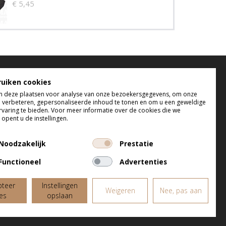
€ 5,45
elefonisch bereikbaar
ruiken cookies
 deze plaatsen voor analyse van onze bezoekersgegevens, om onze
 t/m do tussen 9:00 uur en 17:00 uur
e verbeteren, gepersonaliseerde inhoud te tonen en om u een geweldige
 tussen 9:00 uur en 12:00 uur
rvaring te bieden. Voor meer informatie over de cookies die we
opent u de instellingen.
Noodzakelijk
Prestatie
Functioneel
Advertenties
pteer
Instellingen
Weigeren
Nee, pas aan
les
opslaan