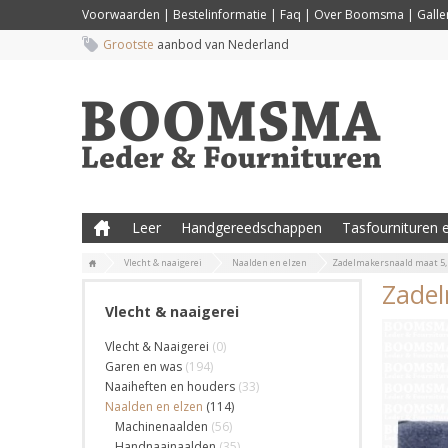
Voorwaarden
|
Bestelinformatie
|
Faq
|
Over Boomsma
|
Galler
Grootste
aanbod van Nederland
Leer
Handgereedschappen
Tasfournituren e
Vlecht & naaigerei
Naalden en elzen
Zadelmakersnaald maat 5, 
Zadel
Vlecht & naaigerei
Vlecht & Naaigerei
(0)
Garen en was
(194)
Naaiheften en houders
(33)
Naalden en elzen
(114)
Machinenaalden
(56)
Handnaainaalden
(35)