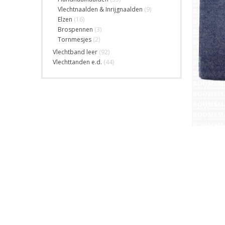
Vlechtnaalden & Inrijgnaalden
(9)
Elzen
(16)
Brospennen
(3)
Tornmesjes
(2)
Vlechtband leer
(92)
Vlechttanden e.d.
(44)