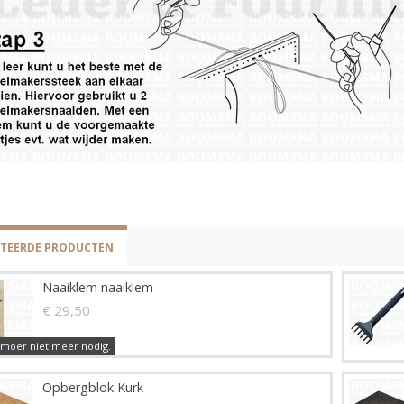
ATEERDE PRODUCTEN
Naaiklem naaiklem
€ 29,50
lmoer niet meer nodig.
Opbergblok Kurk