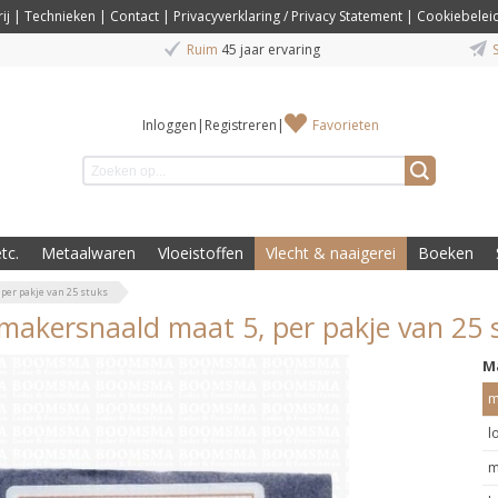
ij
|
Technieken
|
Contact
|
Privacyverklaring / Privacy Statement
|
Cookiebelei
Ruim
45 jaar ervaring
S
Inloggen
|
Registreren
|
Favorieten
tc.
Metaalwaren
Vloeistoffen
Vlecht & naaigerei
Boeken
per pakje van 25 stuks
makersnaald maat 5, per pakje van 25 
M
m
l
m