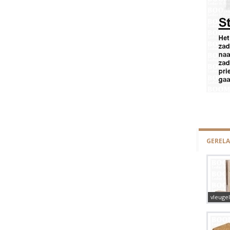
GEREL
vleuge