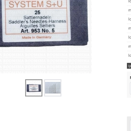
l
m
l
m
l
m
l
(