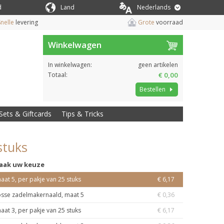
d
Land
Nederlands
nelle
levering
Grote
voorraad
Winkelwagen
In winkelwagen:
geen artikelen
Totaal:
€ 0,00
Bestellen
Sets & Giftcards
Tips & Tricks
stuks
aak uw keuze
aat 5, per pakje van 25 stuks
€ 6,17
osse zadelmakernaald, maat 5
€ 0,36
aat 3, per pakje van 25 stuks
€ 6,17