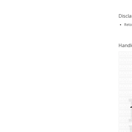
Discl
Reto
Handl