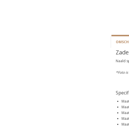
OMSCHR
Zade
Naald s
*Foto is
Specif
Maat
Maat
Maat
Maat
Maat