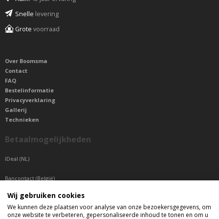
Snelle
levering
Grote
voorraad
Over Boomsma
Contact
FAQ
Bestelinformatie
Privacyverklaring
Gallerij
Technieken
Betaalmogelijkheden
IDeal (NL)
Bancontact (België)
Wij gebruiken cookies
Sepa betaling (Overige landen)
We kunnen deze plaatsen voor analyse van onze bezoekersgegevens, om
onze website te verbeteren, gepersonaliseerde inhoud te tonen en om u
Telefonisch bereikbaar