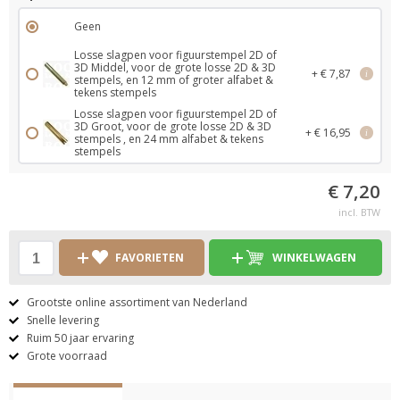
Geen
Losse slagpen voor figuurstempel 2D of
3D Middel, voor de grote losse 2D & 3D
+ € 7,87
i
stempels, en 12 mm of groter alfabet &
tekens stempels
Losse slagpen voor figuurstempel 2D of
3D Groot, voor de grote losse 2D & 3D
+ € 16,95
i
stempels , en 24 mm alfabet & tekens
stempels
€ 7,20
incl. BTW
FAVORIETEN
WINKELWAGEN
Grootste online assortiment van Nederland
Snelle levering
Ruim 50 jaar ervaring
Grote voorraad