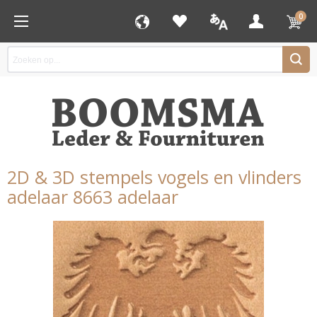
0
2D & 3D stempels vogels en vlinders
adelaar 8663 adelaar