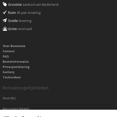
Grootste
aanbod van Nederland
Ruim
45 jaar ervaring
Snelle
levering
Grote
voorraad
Over Boomsma
Contact
FAQ
Bestelinformatie
Privacyverklaring
Gallerij
Technieken
Betaalmogelijkheden
IDeal (NL)
Bancontact (België)