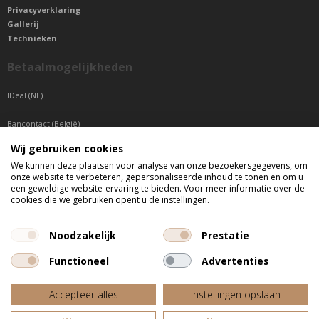
Privacyverklaring
Gallerij
Technieken
Betaalmogelijkheden
IDeal (NL)
Bancontact (België)
Wij gebruiken cookies
Sepa betaling (Overige landen)
We kunnen deze plaatsen voor analyse van onze bezoekersgegevens, om
onze website te verbeteren, gepersonaliseerde inhoud te tonen en om u
Telefonisch bereikbaar
een geweldige website-ervaring te bieden. Voor meer informatie over de
cookies die we gebruiken opent u de instellingen.
di t/m do tussen 9:00 uur en 17:00 uur
vr tussen 9:00 uur en 12:00 uur
Noodzakelijk
Prestatie
Functioneel
Advertenties
Alle getoonde prijzen zijn incl. BTW
Accepteer alles
Instellingen opslaan
Website door
Fastware