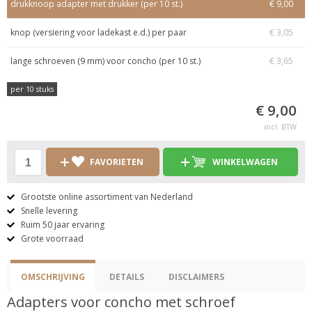
drukknoop adapter met drukker (per 10 st.)
€ 9,00
knop (versiering voor ladekast e.d.) per paar
€ 3,05
lange schroeven (9 mm) voor concho (per 10 st.)
€ 3,65
per 10 stuks
€ 9,00
incl. BTW
FAVORIETEN
WINKELWAGEN
Grootste online assortiment van Nederland
Snelle levering
Ruim 50 jaar ervaring
Grote voorraad
OMSCHRIJVING
DETAILS
DISCLAIMERS
Adapters voor concho met schroef