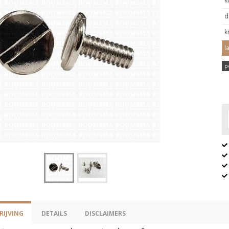
k
d
k
l
p
IJVING
DETAILS
DISCLAIMERS