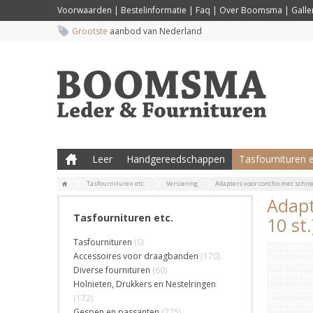
Voorwaarden
|
Bestelinformatie
|
Faq
|
Over Boomsma
|
Galler
Grootste
aanbod van Nederland
Leer
Handgereedschappen
Tasfournituren e
Tasfournituren etc.
Versiering
Adapters voor concho met schroef
Adapt
Tasfournituren etc.
10 st.
Tasfournituren
(0)
Accessoires voor draagbanden
(170)
Diverse fournituren
(60)
Holnieten, Drukkers en Nestelringen
(172)
Gespen en passanten
(275)