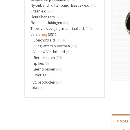
Nylonband, Klittenband, Elastiek e.d.
(15)
Ritsen e.d.
(37)
Sleutelhangers
(63)
Sloten en sluitingen
(84)
Tape, verstevigingsmateriaal e.d.
(11)
Versiering
(381)
Concho's e.d.
(114)
Bling letters & vormen
(23)
Veter & Vlechtband
(91)
Sierholnieten
(74)
Spikes
(3)
Sierholpijpen
(28)
Overige
(35)
PVC producten
(27)
Sale
(29)
OMSCHR