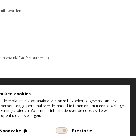
ruikt worden.
omsma.nl/t/faq/retourneren).
elefonisch bereikbaar
ruiken cookies
 deze plaatsen voor analyse van onze bezoekersgegevens, om onze
 t/m do tussen 9:00 uur en 17:00 uur
e verbeteren, gepersonaliseerde inhoud te tonen en om u een geweldige
 tussen 9:00 uur en 12:00 uur
rvaring te bieden. Voor meer informatie over de cookies die we
opent u de instellingen.
Noodzakelijk
Prestatie