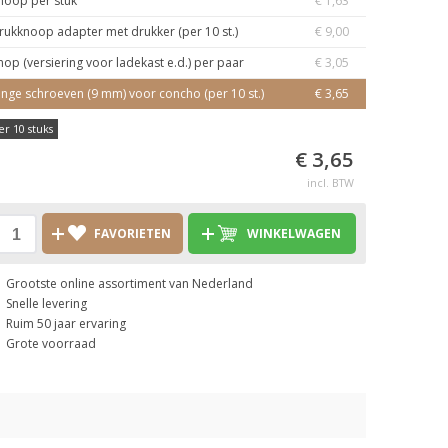
noop per stuk
€ 1,63
rukknoop adapter met drukker (per 10 st.)
€ 9,00
nop (versiering voor ladekast e.d.) per paar
€ 3,05
ange schroeven (9 mm) voor concho (per 10 st.)
€ 3,65
er 10 stuks
€ 3,65
incl. BTW
FAVORIETEN
WINKELWAGEN
Grootste online assortiment van Nederland
Snelle levering
Ruim 50 jaar ervaring
Grote voorraad