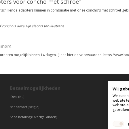
ters voor concho met schroef
rschillende adapters kunnen in combinatie met onze concho's met schroef geb
f concho's deze zijn slechts ter illustratie
aimers
urneren mogelijk binnen 14 dagen. ( lees hier de voorwaarden: https://www.bo
Betaalmogelijkheden
T
Wij geb
We kunnen
IDeal (NL)
di
website t
vr
website-e
Bancontact (België)
gebruiken 
Sepa betaling (Overige landen)