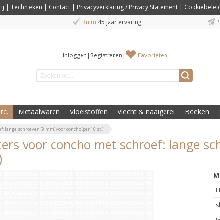
ij
|
Technieken
|
Contact
|
Privacyverklaring / Privacy Statement
|
Cookiebelei
Ruim
45 jaar ervaring
S
Inloggen
|
Registreren
|
Favorieten
tc.
Metaalwaren
Vloeistoffen
Vlecht & naaigerei
Boeken
: lange schroeven (9 mm) voor concho (per 10 st.)
ers voor concho met schroef: lange sc
)
M
H
s