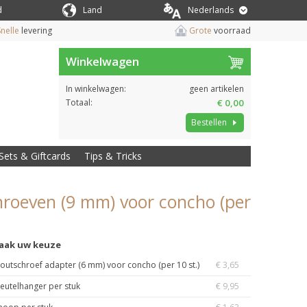
d
Land
Nederlands
nelle
levering
Grote
voorraad
Winkelwagen
In winkelwagen:
geen artikelen
Totaal:
€ 0,00
Bestellen
Sets & Giftcards
Tips & Tricks
hroeven (9 mm) voor concho (per
aak uw keuze
outschroef adapter (6 mm) voor concho (per 10 st.)
€ 3,65
leutelhanger per stuk
€ 9,95