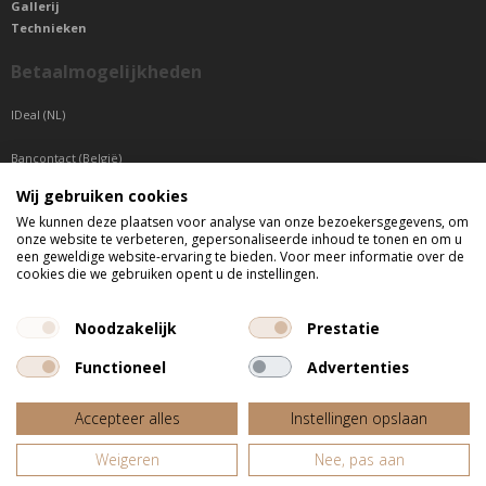
Gallerij
Technieken
Betaalmogelijkheden
IDeal (NL)
Bancontact (België)
Wij gebruiken cookies
Sepa betaling (Overige landen)
We kunnen deze plaatsen voor analyse van onze bezoekersgegevens, om
onze website te verbeteren, gepersonaliseerde inhoud te tonen en om u
Telefonisch bereikbaar
een geweldige website-ervaring te bieden. Voor meer informatie over de
cookies die we gebruiken opent u de instellingen.
di t/m do tussen 9:00 uur en 17:00 uur
vr tussen 9:00 uur en 12:00 uur
Noodzakelijk
Prestatie
Functioneel
Advertenties
Alle getoonde prijzen zijn incl. BTW
Accepteer alles
Instellingen opslaan
Website door
Fastware
Weigeren
Nee, pas aan