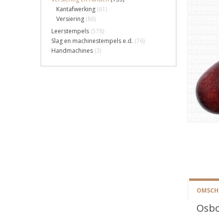
Kantafwerking
(61)
Versiering
(86)
Leerstempels
(578)
Slag en machinestempels e.d.
(76)
Handmachines
(3)
OMSCHR
Osbo