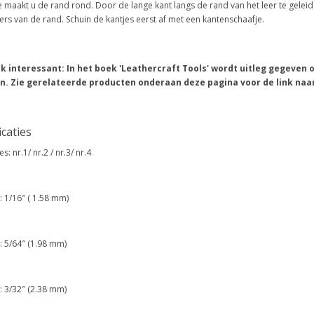
 maakt u de rand rond. Door de lange kant langs de rand van het leer te gelei
ers van de rand. Schuin de kantjes eerst af met een kantenschaafje.
k interessant: In het boek 'Leathercraft Tools' wordt uitleg gegeven
n. Zie gerelateerde producten onderaan deze pagina voor de link naar
icaties
s: nr.1/ nr.2 / nr.3/ nr.4
: 1/16″ ( 1.58 mm)
: 5/64″ (1.98 mm)
: 3/32″ (2.38 mm)