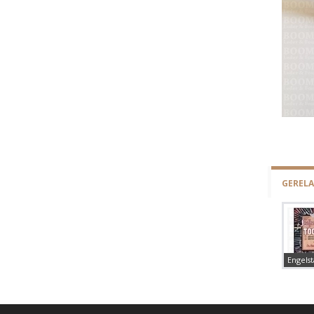
GEREL
Engelst