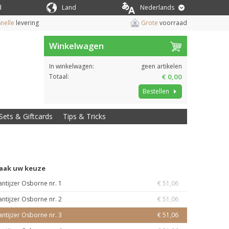
d
Land
Nederlands
nelle
levering
Grote
voorraad
Winkelwagen
In winkelwagen:
geen artikelen
Totaal:
€ 0,00
Bestellen
Sets & Giftcards
Tips & Tricks
aak uw keuze
antijzer Osborne nr. 1
€ 51,06
antijzer Osborne nr. 2
€ 51,06
antijzer Osborne nr. 3
€ 51,06