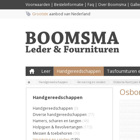
Voorwaarden
|
Bestelinformatie
|
Faq
|
Over Boomsma
|
Galler
Grootste
aanbod van Nederland
Leer
Handgereedschappen
Tasfournituren e
Handgereedschappen
Versiering en randen
Osborne Kantijzer k
Osbor
Handgereedschappen
Handgereedschappen
(0)
Diverse handgereedschappen
(77)
Hamers, scharen en tangen
(46)
Holpijpen & Revolvertangen
(115)
Messen & toebehoren
(99)
Versiering en randen
(135)