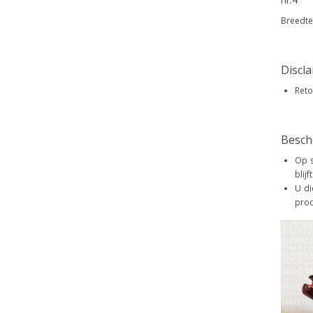
Breedte
Discl
Reto
Besch
Op s
blij
U di
prod