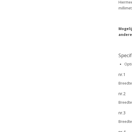
Hiermee
millimet
Mogelij
andere
Specif
Optie
nr.1
Breedte
nr.2
Breedte
nr.3
Breedte
nr.4