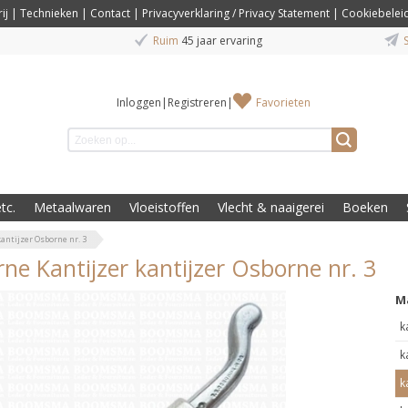
ij
|
Technieken
|
Contact
|
Privacyverklaring / Privacy Statement
|
Cookiebelei
Ruim
45 jaar ervaring
S
Inloggen
|
Registreren
|
Favorieten
tc.
Metaalwaren
Vloeistoffen
Vlecht & naaigerei
Boeken
antijzer Osborne nr. 3
ne Kantijzer kantijzer Osborne nr. 3
M
k
k
k