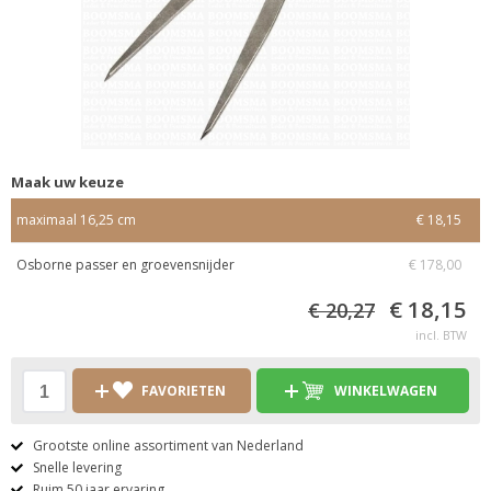
Maak uw keuze
maximaal 16,25 cm
€ 18,15
Osborne passer en groevensnijder
€ 178,00
€ 18,15
€ 20,27
incl. BTW
FAVORIETEN
WINKELWAGEN
Grootste online assortiment van Nederland
Snelle levering
Ruim 50 jaar ervaring