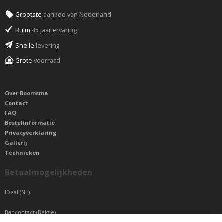
Grootste
aanbod van Nederland
Ruim
45 jaar ervaring
Snelle
levering
Grote
voorraad
Over Boomsma
Contact
FAQ
Bestelinformatie
Privacyverklaring
Gallerij
Technieken
Betaalmogelijkheden
IDeal (NL)
Bancontact (België)