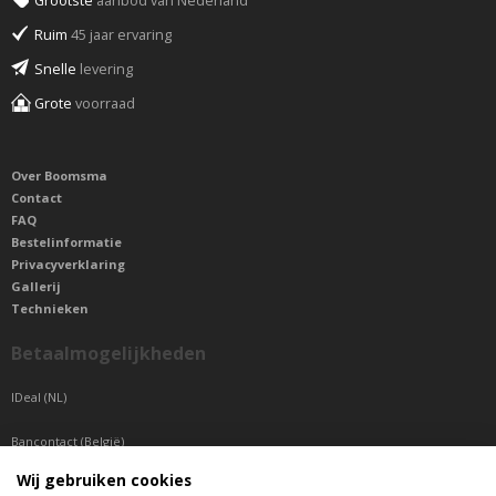
Grootste
aanbod van Nederland
Ruim
45 jaar ervaring
Snelle
levering
Grote
voorraad
Over Boomsma
Contact
FAQ
Bestelinformatie
Privacyverklaring
Gallerij
Technieken
Betaalmogelijkheden
IDeal (NL)
Bancontact (België)
Wij gebruiken cookies
Sepa betaling (Overige landen)