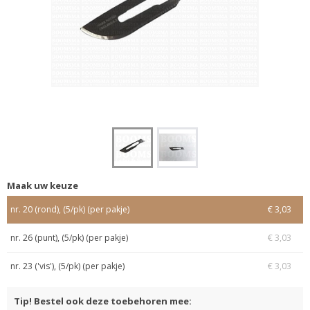
Maak uw keuze
nr. 20 (rond), (5/pk) (per pakje)
€ 3,03
nr. 26 (punt), (5/pk) (per pakje)
€ 3,03
nr. 23 ('vis'), (5/pk) (per pakje)
€ 3,03
Tip! Bestel ook deze toebehoren mee: