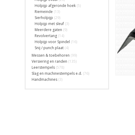
Holpijp afgeronde hoek
(5)
Riemeinde
(13)
Sierholpijp
(29)
Holpijp met sleuf
(3)
Meerdere gaten
(9)
Revolvertang
(14)
Holpijp voor Spindel
(16)
Snij / punch plaat
(4)
Messen & toebehoren
(99)
Versiering en randen
(135)
Leerstempels
(578)
Slag en machinestempels e.d.
(76)
Handmachines
(3)