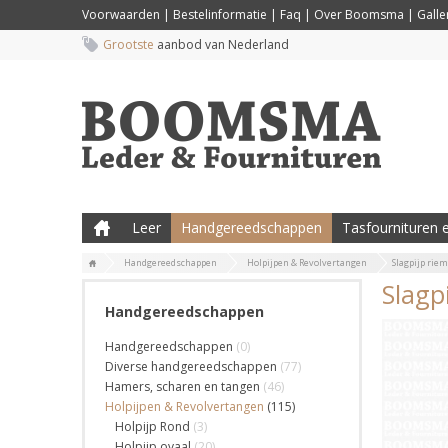
Voorwaarden
|
Bestelinformatie
|
Faq
|
Over Boomsma
|
Galler
Grootste
aanbod van Nederland
Leer
Handgereedschappen
Tasfournituren e
Handgereedschappen
Holpijpen & Revolvertangen
Slagpijp riem
Slagp
Handgereedschappen
Handgereedschappen
(0)
Diverse handgereedschappen
(77)
Hamers, scharen en tangen
(46)
Holpijpen & Revolvertangen
(115)
Holpijp Rond
(3)
Holpijp ovaal
(20)