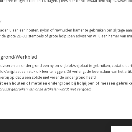
urneren mogelijk binnen 14 dagen. ( lees hier de voorwaarden: https://www.bo
r
aden u aan een houten, nylon of ruwhuiden hamer te gebruiken om slijtage aa
 de grote 2D-3D stempels of grote holpijpen adviseren wij u een hamer van mi
grond/Werkblad
adviseren als ondergrond een nylon snijblok/snijplaat te gebruiken, zodat dit 
blok/snijplaat een stuk dik leer te leggen. Dit verlengt de levensduur van het artik
hierbij op dat u een solide niet verende ondergrond heeft!
it een houten of metalen ondergrond bij holpijpen of messen gebruik
onjuist gebruiken van onze artikelen wordt niet vergoed!