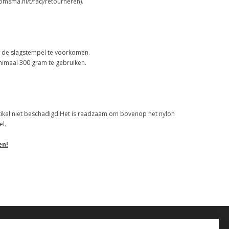
omsma.nl/t/faq/retourneren).
n de slagstempel te voorkomen.
nimaal 300 gram te gebruiken.
artikel niet beschadigd.Het is raadzaam om bovenop het nylon
el.
en!