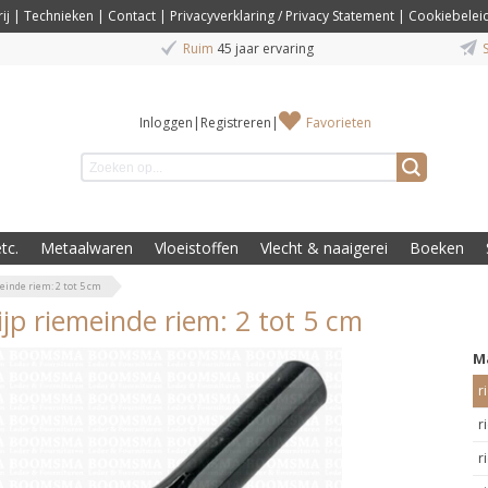
ij
|
Technieken
|
Contact
|
Privacyverklaring / Privacy Statement
|
Cookiebelei
Ruim
45 jaar ervaring
S
Inloggen
|
Registreren
|
Favorieten
tc.
Metaalwaren
Vloeistoffen
Vlecht & naaigerei
Boeken
einde riem: 2 tot 5 cm
ijp riemeinde riem: 2 tot 5 cm
M
r
r
r