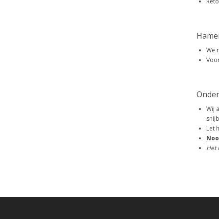
Reto
Hame
We r
Voor
Onder
Wij 
snij
Let 
Noo
Het 