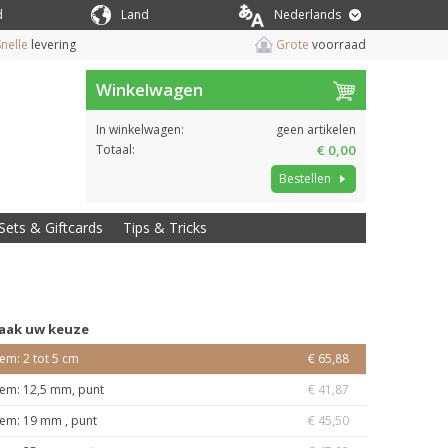
d
Land
Nederlands
nelle
levering
Grote
voorraad
Winkelwagen
In winkelwagen:
geen artikelen
Totaal:
€ 0,00
Bestellen
Sets & Giftcards
Tips & Tricks
aak uw keuze
iem: 2 tot 5 cm
€ 65,88
iem: 12,5 mm, punt
€ 41,87
iem: 19 mm , punt
€ 45,50