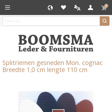
0
Splitriemen gesneden Mon. cognac
Breedte 1,0 cm lengte 110 cm