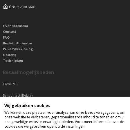
Grote
voorraad
Over Boomsma
Contact
FAQ
Bestelinformatie
Privacyverklaring
Gallerij
Technieken
Betaalmogelijkheden
IDeal (NL)
Bancontact (België)
Wij gebruiken cookies
Sepa betaling (Overige landen)
We kunnen deze plaatsen voor analyse van onze bezoekersgegevens, om
onze website te verbeteren, gepersonaliseerde inhoud te tonen en om u
Telefonisch bereikbaar
een geweldige website-ervaring te bieden. Voor meer informatie over de
cookies die we gebruiken opent u de instellingen.