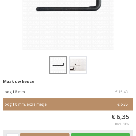
Maak uw keuze
oog 1½ mm
€ 15,43
oog 1½ mm, extra mesje
€ 6,35
€ 6,35
incl. BTW