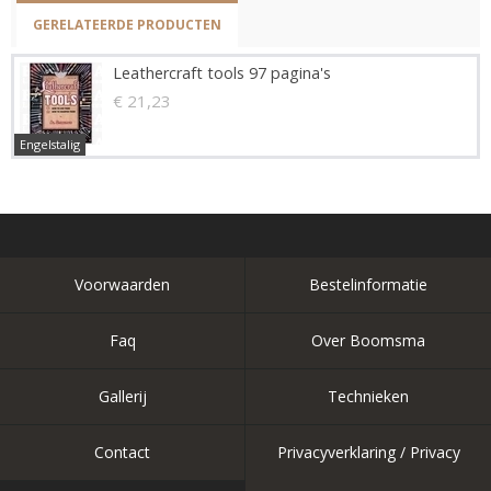
GERELATEERDE PRODUCTEN
Leathercraft tools 97 pagina's
€ 21,23
Engelstalig
Voorwaarden
Bestelinformatie
Faq
Over Boomsma
Gallerij
Technieken
Contact
Privacyverklaring / Privacy