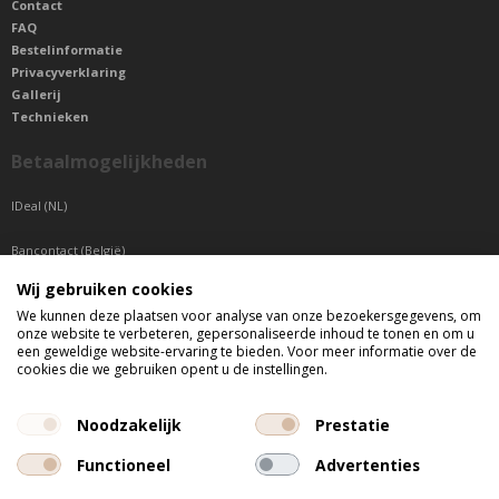
Contact
FAQ
Bestelinformatie
Privacyverklaring
Gallerij
Technieken
Betaalmogelijkheden
IDeal (NL)
Bancontact (België)
Wij gebruiken cookies
Sepa betaling (Overige landen)
We kunnen deze plaatsen voor analyse van onze bezoekersgegevens, om
onze website te verbeteren, gepersonaliseerde inhoud te tonen en om u
Telefonisch bereikbaar
een geweldige website-ervaring te bieden. Voor meer informatie over de
cookies die we gebruiken opent u de instellingen.
di t/m do tussen 9:00 uur en 17:00 uur
vr tussen 9:00 uur en 12:00 uur
Noodzakelijk
Prestatie
Functioneel
Advertenties
Alle getoonde prijzen zijn incl. BTW