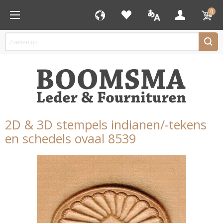
0
2D & 3D stempels indianen/-tekens
en schedels ovaal 8539