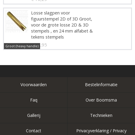
Losse slagpen voor
figuurstempel 2D of 3D Groot,
voor de grote losse 2D & 3D
stempels , en 24 mm alfabet &
tekens stempels
€ 16,95
Groot (heavy handle)
Voorwaarden
Bestelinformatie
Faq
Over Boomsma
Gallerij
Technieken
Contact
Privacyverklaring / Privacy