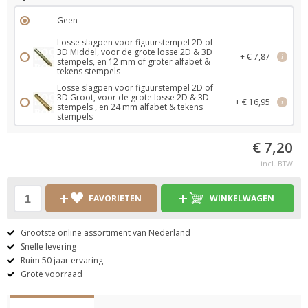
Geen
Losse slagpen voor figuurstempel 2D of
3D Middel, voor de grote losse 2D & 3D
+ € 7,87
i
stempels, en 12 mm of groter alfabet &
tekens stempels
Losse slagpen voor figuurstempel 2D of
3D Groot, voor de grote losse 2D & 3D
+ € 16,95
i
stempels , en 24 mm alfabet & tekens
stempels
€ 7,20
incl. BTW
FAVORIETEN
WINKELWAGEN
Grootste online assortiment van Nederland
Snelle levering
Ruim 50 jaar ervaring
Grote voorraad