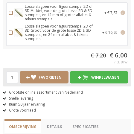
Losse slagpen voor figuurstempel 2D of
3D Middel, voor de grote losse 2D & 3D
+ € 7,87
i
stempels, en 12 mm of groter alfabet &
tekens stempels
Losse slagpen voor figuurstempel 2D of
3D Groot, voor de grote losse 2D & 3D
+ € 16,95
i
stempels , en 24 mm alfabet & tekens
stempels
€ 6,00
€ 7,20
incl. BTW
FAVORIETEN
WINKELWAGEN
Grootste online assortiment van Nederland
Snelle levering
Ruim 50 jaar ervaring
Grote voorraad
OMSCHRIJVING
DETAILS
SPECIFICATIES