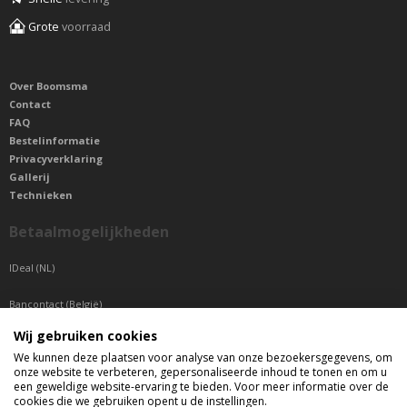
Grote
voorraad
Over Boomsma
Contact
FAQ
Bestelinformatie
Privacyverklaring
Gallerij
Technieken
Betaalmogelijkheden
IDeal (NL)
Bancontact (België)
Wij gebruiken cookies
Sepa betaling (Overige landen)
We kunnen deze plaatsen voor analyse van onze bezoekersgegevens, om
onze website te verbeteren, gepersonaliseerde inhoud te tonen en om u
Telefonisch bereikbaar
een geweldige website-ervaring te bieden. Voor meer informatie over de
cookies die we gebruiken opent u de instellingen.