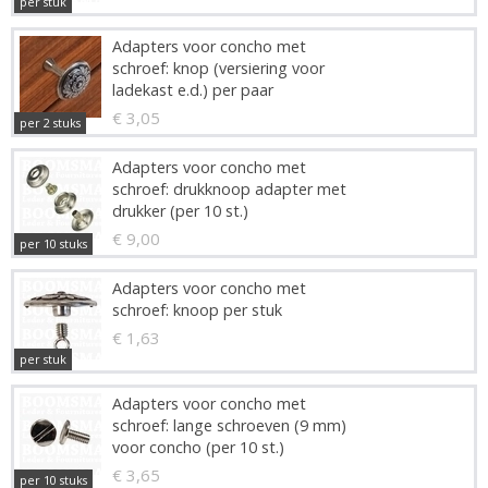
per stuk
Adapters voor concho met
schroef: knop (versiering voor
ladekast e.d.) per paar
€ 3,05
per 2 stuks
Adapters voor concho met
schroef: drukknoop adapter met
drukker (per 10 st.)
€ 9,00
per 10 stuks
Adapters voor concho met
schroef: knoop per stuk
€ 1,63
per stuk
Adapters voor concho met
schroef: lange schroeven (9 mm)
voor concho (per 10 st.)
€ 3,65
per 10 stuks