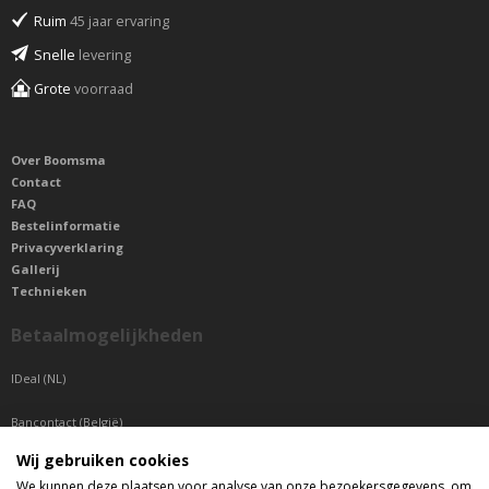
Ruim
45 jaar ervaring
Snelle
levering
Grote
voorraad
Over Boomsma
Contact
FAQ
Bestelinformatie
Privacyverklaring
Gallerij
Technieken
Betaalmogelijkheden
IDeal (NL)
Bancontact (België)
Wij gebruiken cookies
Sepa betaling (Overige landen)
We kunnen deze plaatsen voor analyse van onze bezoekersgegevens, om