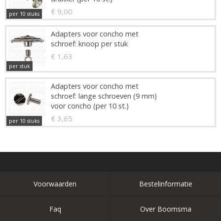
€ 9,00
per 10 stuks
Adapters voor concho met
schroef: knoop per stuk
€ 1,63
per stuk
Adapters voor concho met
schroef: lange schroeven (9 mm)
voor concho (per 10 st.)
€ 3,65
per 10 stuks
Voorwaarden
Bestelinformatie
Faq
Over Boomsma