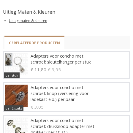
Uitleg Maten & Kleuren
Uitleg maten & kleuren
GERELATEERDE PRODUCTEN
Adapters voor concho met
schroef: sleutelhanger per stuk
€ 11,80
€ 9,95
per stuk
Adapters voor concho met
schroef: knop (versiering voor
ladekast e.d.) per paar
€ 3,05
per 2 stuks
Adapters voor concho met
schroef: drukknoop adapter met
drukker (per 10 st.)