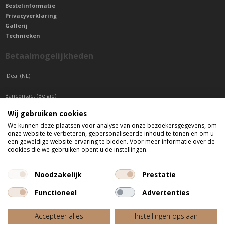
Bestelinformatie
Privacyverklaring
Gallerij
Technieken
Betaalmogelijkheden
IDeal (NL)
Bancontact (België)
Wij gebruiken cookies
Sepa betaling (Overige landen)
We kunnen deze plaatsen voor analyse van onze bezoekersgegevens, om
onze website te verbeteren, gepersonaliseerde inhoud te tonen en om u
Telefonisch bereikbaar
een geweldige website-ervaring te bieden. Voor meer informatie over de
cookies die we gebruiken opent u de instellingen.
di t/m do tussen 9:00 uur en 17:00 uur
vr tussen 9:00 uur en 12:00 uur
Noodzakelijk
Prestatie
Functioneel
Advertenties
Alle getoonde prijzen zijn incl. BTW
Accepteer alles
Instellingen opslaan
Website door
Fastware