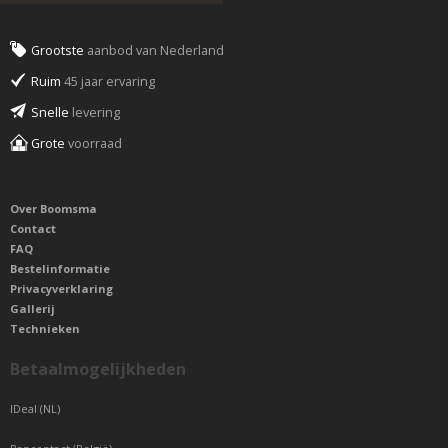
Grootste
aanbod van Nederland
Ruim
45 jaar ervaring
Snelle
levering
Grote
voorraad
Over Boomsma
Contact
FAQ
Bestelinformatie
Privacyverklaring
Gallerij
Technieken
Betaalmogelijkheden
IDeal (NL)