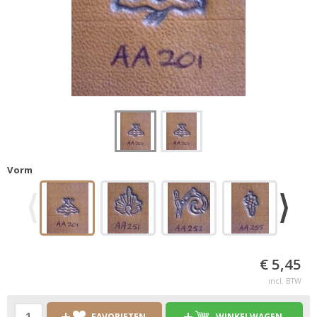
Vorm
€ 5,45
incl. BTW
FAVORIETEN
WINKELWAGEN