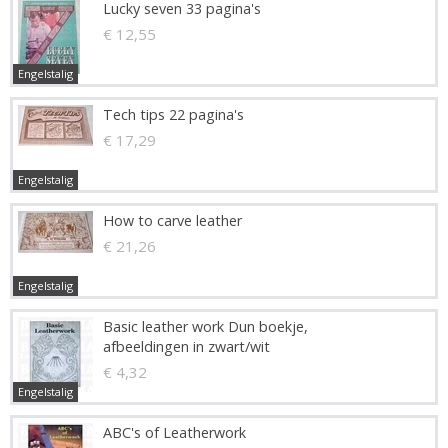
Lucky seven 33 pagina's
€ 12,55
Engelstalig
Tech tips 22 pagina's
€ 17,29
Engelstalig
How to carve leather
€ 21,26
Engelstalig
Basic leather work Dun boekje,
afbeeldingen in zwart/wit
€ 4,32
Engelstalig
ABC's of Leatherwork