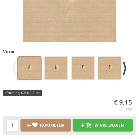
Vorm
afmeting: 0,6 x 0,2 cm
€ 9,15
incl. BTW
FAVORIETEN
WINKELWAGEN