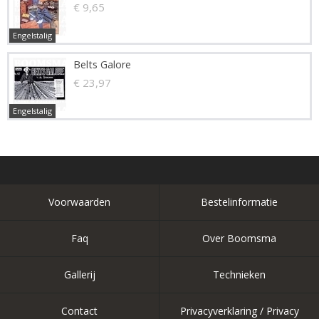
€ 9,65
Engelstalig
Belts Galore
€ 23,97
Engelstalig
Voorwaarden
Bestelinformatie
Faq
Over Boomsma
Gallerij
Technieken
Contact
Privacyverklaring / Privacy