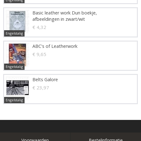
Basic leather work Dun boekje,
afbeeldingen in zwart/wit
€ 4,32
Engelstalig
ABC's of Leatherwork
€ 9,65
Engelstalig
Belts Galore
€ 23,97
Engelstalig
Voorwaarden
Bestelinformatie