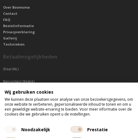
Over Boomsma
Contact
FAQ
Bestelinformatie
Privacyverklaring
Gallerij
Technieken
Betaalmogelijkheden
IDeal (NL)
Bancontact (België)
Wij gebruiken cookies
Sepa betaling (Overige landen)
We kunnen deze plaatsen voor analyse van onze bezoekersgegevens, om
onze website te verbeteren, gepersonaliseerde inhoud te tonen en om u
Telefonisch bereikbaar
een geweldige website-ervaring te bieden. Voor meer informatie over de
cookies die we gebruiken opent u de instellingen.
di t/m do tussen 9:00 uur en 17:00 uur
vr tussen 9:00 uur en 12:00 uur
Noodzakelijk
Prestatie