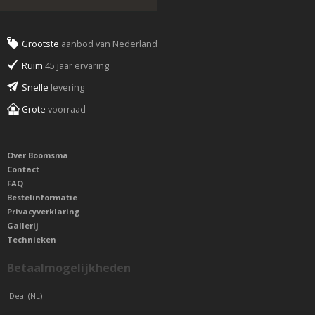
Grootste
aanbod van Nederland
Ruim
45 jaar ervaring
Snelle
levering
Grote
voorraad
Over Boomsma
Contact
FAQ
Bestelinformatie
Privacyverklaring
Gallerij
Technieken
Betaalmogelijkheden
IDeal (NL)