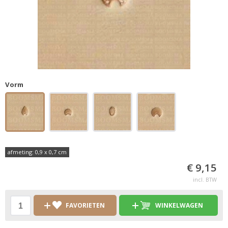
Vorm
afmeting: 0,9 x 0,7 cm
€ 9,15
incl. BTW
FAVORIETEN
WINKELWAGEN