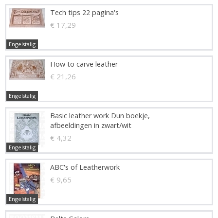
Tech tips 22 pagina's
€ 17,29
Engelstalig
How to carve leather
€ 21,26
Engelstalig
Basic leather work Dun boekje,
afbeeldingen in zwart/wit
€ 4,32
Engelstalig
ABC's of Leatherwork
€ 9,65
Engelstalig