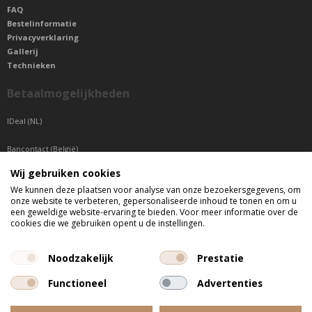
FAQ
Bestelinformatie
Privacyverklaring
Gallerij
Technieken
Betaalmogelijkheden
IDeal (NL)
Bancontact (België)
Wij gebruiken cookies
Sepa betaling (Overige landen)
We kunnen deze plaatsen voor analyse van onze bezoekersgegevens, om
onze website te verbeteren, gepersonaliseerde inhoud te tonen en om u
Telefonisch bereikbaar
een geweldige website-ervaring te bieden. Voor meer informatie over de
cookies die we gebruiken opent u de instellingen.
di t/m do tussen 9:00 uur en 17:00 uur
vr tussen 9:00 uur en 12:00 uur
Noodzakelijk
Prestatie
Functioneel
Advertenties
Alle getoonde prijzen zijn incl. BTW