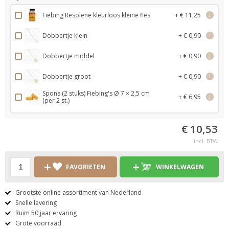
Fiebing Resolene kleurloos kleine fles
+ € 11,25
i
Dobbertje klein
+ € 0,90
i
Dobbertje middel
+ € 0,90
i
Dobbertje groot
+ € 0,90
i
Spons (2 stuks) Fiebing's Ø 7 × 2,5 cm
+ € 6,95
i
(per 2 st.)
€ 10,53
incl. BTW
FAVORIETEN
WINKELWAGEN
Grootste online assortiment van Nederland
Snelle levering
Ruim 50 jaar ervaring
Grote voorraad