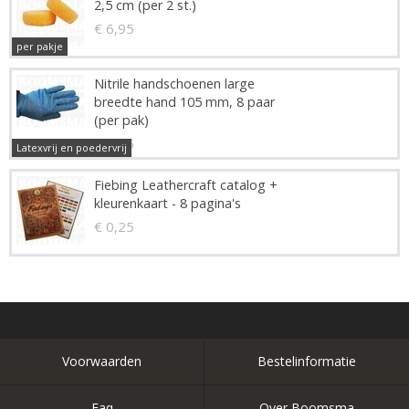
2,5 cm (per 2 st.)
€ 6,95
per pakje
Nitrile handschoenen large
breedte hand 105 mm, 8 paar
(per pak)
€ 2,45
Latexvrij en poedervrij
Fiebing Leathercraft catalog +
kleurenkaart - 8 pagina's
€ 0,25
Voorwaarden
Bestelinformatie
Faq
Over Boomsma