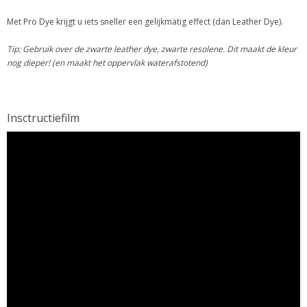
Met Pro Dye krijgt u iets sneller een gelijkmatig effect (dan Leather Dye).
Tip: Gebruik over de zwarte leather dye, zwarte resolene. Dit maakt de kleur
nog dieper! (en maakt het oppervlak waterafstotend)
Insctructiefilm