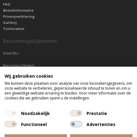
FAQ
Bestelinformatie
Privacyverklaring
Gallerij
Technieken
Betaalmogelijkheden
IDeal (NL)
Bancontact (België)
Wij gebruiken cookies
Sepa betaling (Overige landen)
We kunnen deze plaatsen voor analyse van onze bezoekersgegevens, om
onze website te verbeteren, gepersonaliseerde inhoud te tonen en om u
Telefonisch bereikbaar
een geweldige website-ervaring te bieden. Voor meer informatie over de
cookies die we gebruiken opent u de instellingen.
di t/m do tussen 9:00 uur en 17:00 uur
vr tussen 9:00 uur en 12:00 uur
Noodzakelijk
Prestatie
Functioneel
Advertenties
Alle getoonde prijzen zijn incl. BTW