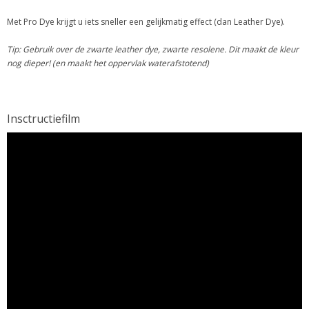
Met Pro Dye krijgt u iets sneller een gelijkmatig effect (dan Leather Dye).
Tip: Gebruik over de zwarte leather dye, zwarte resolene. Dit maakt de kleur
nog dieper! (en maakt het oppervlak waterafstotend)
Insctructiefilm