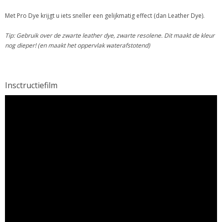
Met Pro Dye krijgt u iets sneller een gelijkmatig effect (dan Leather Dye).
Tip: Gebruik over de zwarte leather dye, zwarte resolene. Dit maakt de kleur
nog dieper! (en maakt het oppervlak waterafstotend)
Insctructiefilm