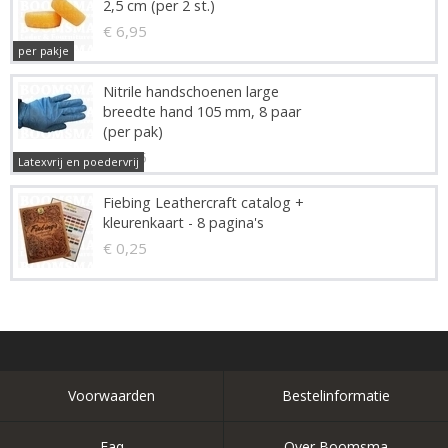
2,5 cm (per 2 st.)
€ 6,95
per pakje
Nitrile handschoenen large
breedte hand 105 mm, 8 paar
(per pak)
€ 2,45
Latexvrij en poedervrij
Fiebing Leathercraft catalog +
kleurenkaart - 8 pagina's
€ 0,25
Voorwaarden
Bestelinformatie
Faq
Over Boomsma