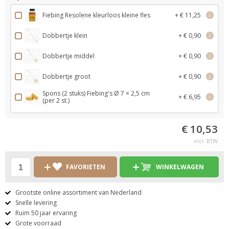
Fiebing Resolene kleurloos kleine fles
+ € 11,25
i
Dobbertje klein
+ € 0,90
i
Dobbertje middel
+ € 0,90
i
Dobbertje groot
+ € 0,90
i
Spons (2 stuks) Fiebing's Ø 7 × 2,5 cm
+ € 6,95
i
(per 2 st.)
€ 10,53
incl. BTW
FAVORIETEN
WINKELWAGEN
Grootste online assortiment van Nederland
Snelle levering
Ruim 50 jaar ervaring
Grote voorraad