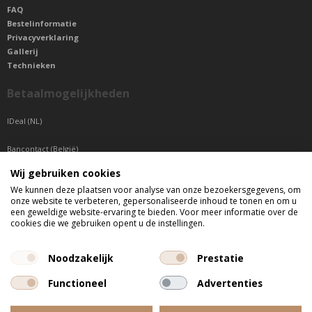
FAQ
Bestelinformatie
Privacyverklaring
Gallerij
Technieken
Betaalmogelijkheden
IDeal (NL)
Bancontact (België)
Wij gebruiken cookies
Sepa betaling (Overige landen)
We kunnen deze plaatsen voor analyse van onze bezoekersgegevens, om
onze website te verbeteren, gepersonaliseerde inhoud te tonen en om u
Telefonisch bereikbaar
een geweldige website-ervaring te bieden. Voor meer informatie over de
cookies die we gebruiken opent u de instellingen.
di t/m do tussen 9:00 uur en 17:00 uur
vr tussen 9:00 uur en 12:00 uur
Noodzakelijk
Prestatie
Functioneel
Advertenties
Alle getoonde prijzen zijn incl. BTW