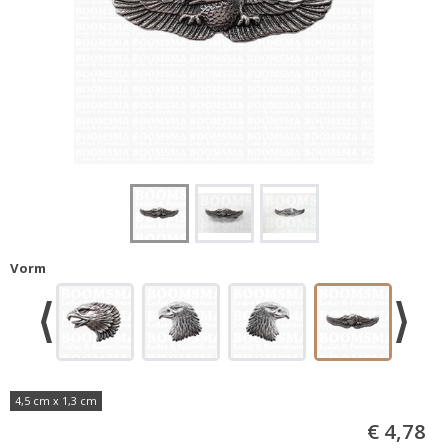
Vorm
4,5 cm x 1,3 cm
€ 4,78