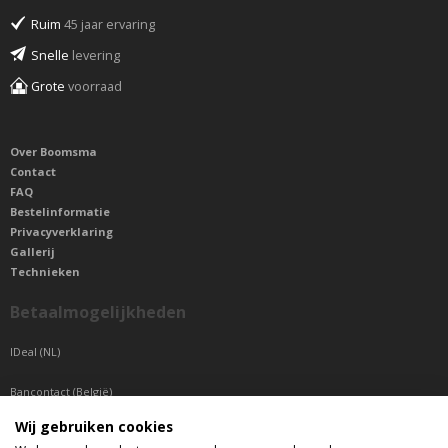
Ruim
45 jaar ervaring
Snelle
levering
Grote
voorraad
Over Boomsma
Contact
FAQ
Bestelinformatie
Privacyverklaring
Gallerij
Technieken
Betaalmogelijkheden
IDeal (NL)
Bancontact (België)
Wij gebruiken cookies
Sepa betaling (Overige landen)