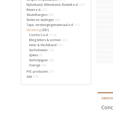
Nylonband, Klittenband, Elastiek e.d.
(15)
Ritsen e.d.
(37)
Sleutelhangers
(63)
Sloten en sluitingen
(84)
Tape, verstevigingsmateriaal e.d.
(11)
Versiering
(381)
Concho's e.d.
(114)
Bling letters & vormen
(23)
Veter & Vlechtband
(91)
Sierholnieten
(74)
Spikes
(3)
Sierholpijpen
(28)
Overige
(35)
PVC producten
(27)
Sale
(29)
OMSCHR
Conc