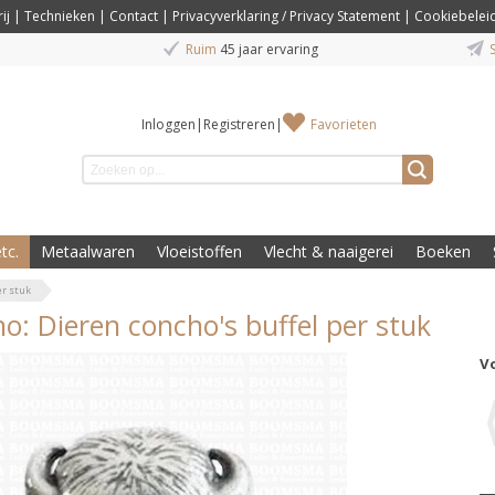
ij
|
Technieken
|
Contact
|
Privacyverklaring / Privacy Statement
|
Cookiebelei
Ruim
45 jaar ervaring
S
Inloggen
|
Registreren
|
Favorieten
tc.
Metaalwaren
Vloeistoffen
Vlecht & naaigerei
Boeken
er stuk
o: Dieren concho's buffel per stuk
V