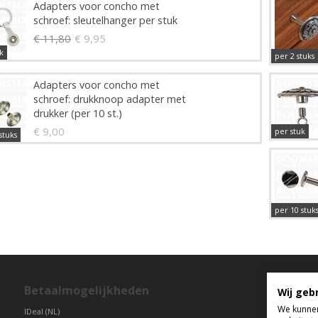
Adapters voor concho met
schroef: sleutelhanger per stuk
€ 11,80
€ 9,95
k
per 2 stuks
Adapters voor concho met
schroef: drukknoop adapter met
drukker (per 10 st.)
€ 9,00
per stuk
stuks
per 10 stuk
Betaalmogelijkheden
T
Wij geb
We kunnen
IDeal (NL)
di