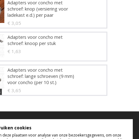
Adapters voor concho met
schroef: knop (versiering voor
ladekast e.d.) per paar
€ 3,05
Adapters voor concho met
schroef: knoop per stuk
€ 1,63
Adapters voor concho met
schroef: lange schroeven (9 mm)
voor concho (per 10 st.)
€ 3,65
s
elefonisch bereikbaar
ruiken cookies
 deze plaatsen voor analyse van onze bezoekersgegevens, om onze
 t/m do tussen 9:00 uur en 17:00 uur