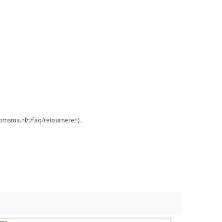
omsma.nl/t/faq/retourneren).