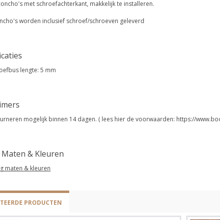
oncho's met schroefachterkant, makkelijk te installeren.
oncho's worden inclusief schroef/schroeven geleverd
icaties
oefbus lengte: 5 mm
aimers
urneren mogelijk binnen 14 dagen. ( lees hier de voorwaarden: https://www.bo
g Maten & Kleuren
eg maten & kleuren
ATEERDE PRODUCTEN