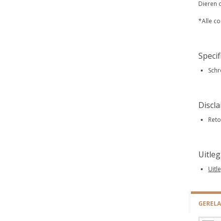
Dieren c
*Alle c
Specif
Schr
Discl
Reto
Uitle
Uitl
GEREL