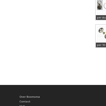
per stu
per 10 
Over Boomsma
Contact