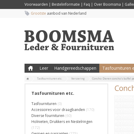
Voorwaarden
|
Bestelinformatie
|
Faq
|
Over Boomsma
|
Galler
Grootste
aanbod van Nederland
Leer
Handgereedschappen
Tasfournituren e
Tasfournituren etc.
Versiering
Concho: Dieren concho's buffel p
Conch
Tasfournituren etc.
Tasfournituren
(0)
Accessoires voor draagbanden
(170)
Diverse fournituren
(60)
Holnieten, Drukkers en Nestelringen
(172)
Gespen en passanten
(275)