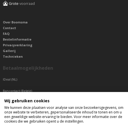
Grote
voorraad
Over Boomsma
Contact
FAQ
Bestelinformatie
Privacyverklaring
Gallerij
Technieken
Betaalmogelijkheden
IDeal (NL)
Bancontact (België)
Wij gebruiken cookies
Sepa betaling (Overige landen)
We kunnen deze plaatsen voor analyse van onze bezoekersgegevens, om
onze website te verbeteren, gepersonaliseerde inhoud te tonen en om u
Telefonisch bereikbaar
een geweldige website-ervaring te bieden. Voor meer informatie over de
cookies die we gebruiken opent u de instellingen.
di t/m do tussen 9:00 uur en 17:00 uur