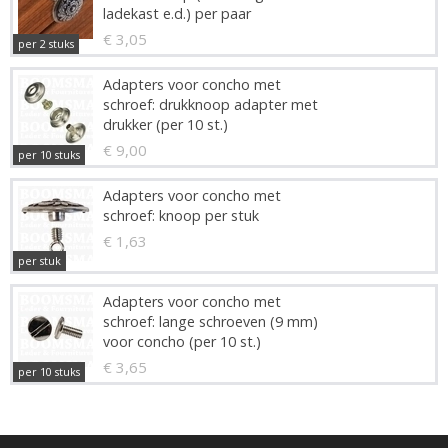
ladekast e.d.) per paar
€ 3,05
per 2 stuks
Adapters voor concho met
schroef: drukknoop adapter met
drukker (per 10 st.)
€ 9,00
per 10 stuks
Adapters voor concho met
schroef: knoop per stuk
€ 1,63
per stuk
Adapters voor concho met
schroef: lange schroeven (9 mm)
voor concho (per 10 st.)
€ 3,65
per 10 stuks