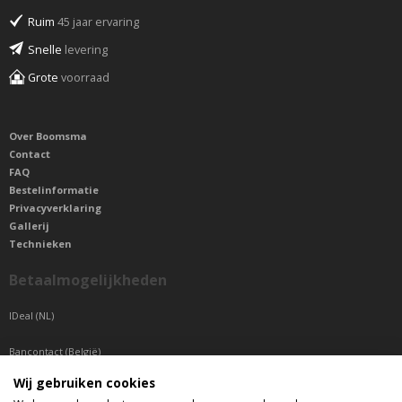
Ruim
45 jaar ervaring
Snelle
levering
Grote
voorraad
Over Boomsma
Contact
FAQ
Bestelinformatie
Privacyverklaring
Gallerij
Technieken
Betaalmogelijkheden
IDeal (NL)
Bancontact (België)
Wij gebruiken cookies
Sepa betaling (Overige landen)