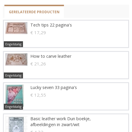
GERELATEERDE PRODUCTEN
Tech tips 22 pagina's
€ 17,29
Engelstalig
How to carve leather
€ 21,26
Engelstalig
Lucky seven 33 pagina's
€ 12,55
Engelstalig
Basic leather work Dun boekje,
afbeeldingen in zwart/wit