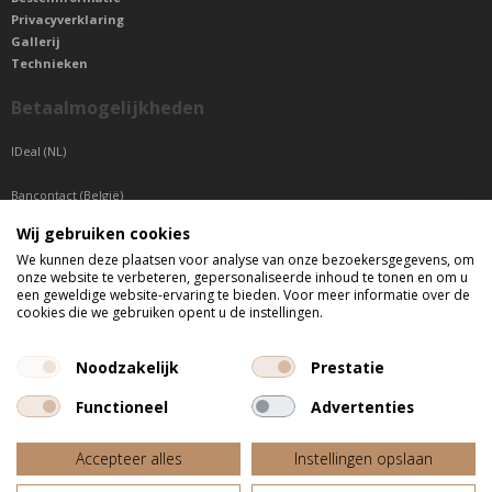
Privacyverklaring
Gallerij
Technieken
Betaalmogelijkheden
IDeal (NL)
Bancontact (België)
Wij gebruiken cookies
Sepa betaling (Overige landen)
We kunnen deze plaatsen voor analyse van onze bezoekersgegevens, om
onze website te verbeteren, gepersonaliseerde inhoud te tonen en om u
Telefonisch bereikbaar
een geweldige website-ervaring te bieden. Voor meer informatie over de
cookies die we gebruiken opent u de instellingen.
di t/m do tussen 9:00 uur en 17:00 uur
vr tussen 9:00 uur en 12:00 uur
Noodzakelijk
Prestatie
Functioneel
Advertenties
Alle getoonde prijzen zijn incl. BTW
Accepteer alles
Instellingen opslaan
Website door
Fastware