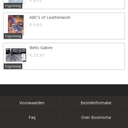
€ 4,32
Engelstalig
ABC's of Leatherwork
€ 9,65
Engelstalig
Belts Galore
€ 23,97
Engelstalig
Voorwaarden
Bestelinformatie
Faq
Over Boomsma