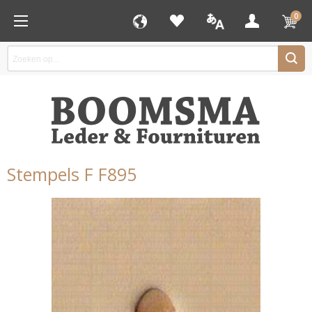
0
Stempels F F895