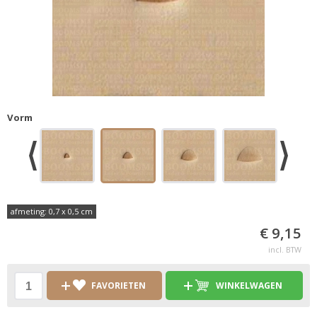
Vorm
afmeting: 0,7 x 0,5 cm
€ 9,15
incl. BTW
FAVORIETEN
WINKELWAGEN