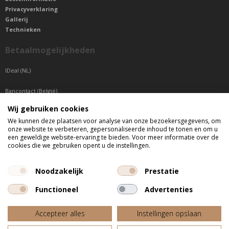
Privacyverklaring
Gallerij
Technieken
Betaalmogelijkheden
IDeal (NL)
Bancontact (België)
Wij gebruiken cookies
Sepa betaling (Overige landen)
We kunnen deze plaatsen voor analyse van onze bezoekersgegevens, om
onze website te verbeteren, gepersonaliseerde inhoud te tonen en om u
Telefonisch bereikbaar
een geweldige website-ervaring te bieden. Voor meer informatie over de
cookies die we gebruiken opent u de instellingen.
di t/m do tussen 9:00 uur en 17:00 uur
vr tussen 9:00 uur en 12:00 uur
Noodzakelijk
Prestatie
Functioneel
Advertenties
Alle getoonde prijzen zijn incl. BTW
Accepteer alles
Instellingen opslaan
Website door
Fastware