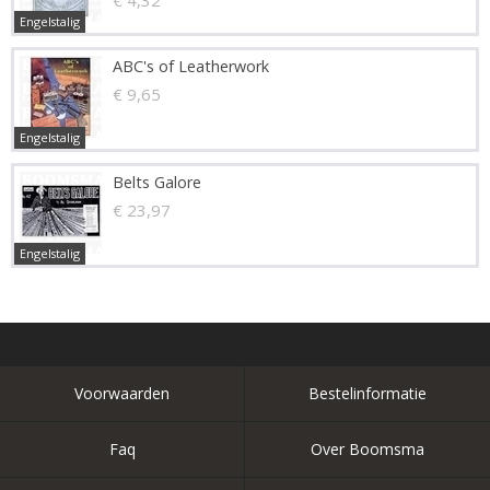
€ 4,32
Engelstalig
ABC's of Leatherwork
€ 9,65
Engelstalig
Belts Galore
€ 23,97
Engelstalig
Voorwaarden
Bestelinformatie
Faq
Over Boomsma