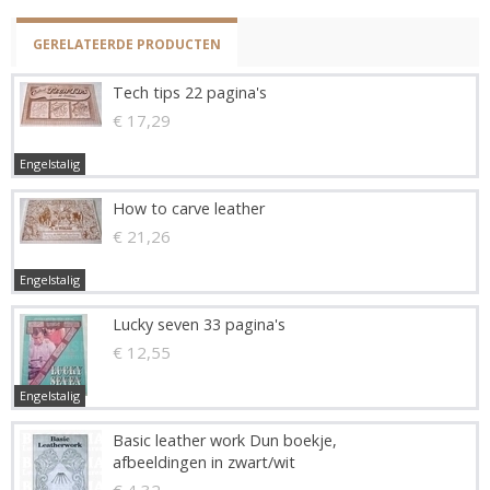
GERELATEERDE PRODUCTEN
Tech tips 22 pagina's
€ 17,29
Engelstalig
How to carve leather
€ 21,26
Engelstalig
Lucky seven 33 pagina's
€ 12,55
Engelstalig
Basic leather work Dun boekje,
afbeeldingen in zwart/wit