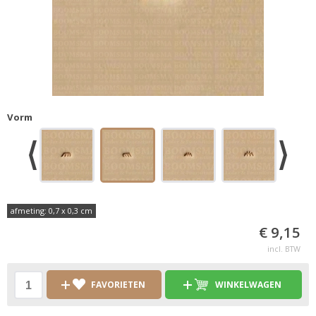
Vorm
afmeting: 0,7 x 0,3 cm
€ 9,15
incl. BTW
FAVORIETEN
WINKELWAGEN