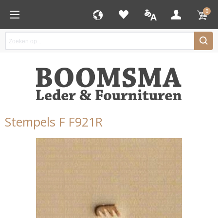
0
Stempels F F921R