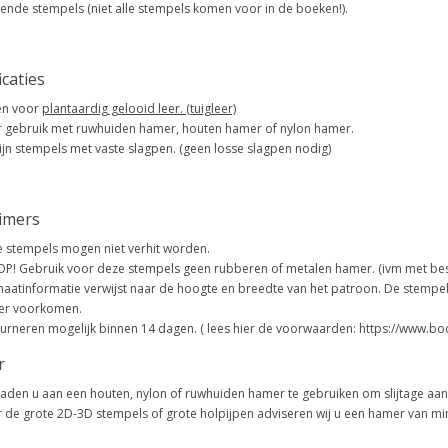
lende stempels (niet alle stempels komen voor in de boeken!).
icaties
en voor
plantaardig gelooid leer. (tuigleer)
 gebruik met ruwhuiden hamer, houten hamer of nylon hamer.
zijn stempels met vaste slagpen. (geen losse slagpen nodig)
aimers
 stempels mogen niet verhit worden.
OP! Gebruik voor deze stempels geen rubberen of metalen hamer. (ivm met be
aatinformatie verwijst naar de hoogte en breedte van het patroon. De stempel
er voorkomen.
urneren mogelijk binnen 14 dagen. ( lees hier de voorwaarden: https://www.b
r
aden u aan een houten, nylon of ruwhuiden hamer te gebruiken om slijtage aa
 de grote 2D-3D stempels of grote holpijpen adviseren wij u een hamer van mi