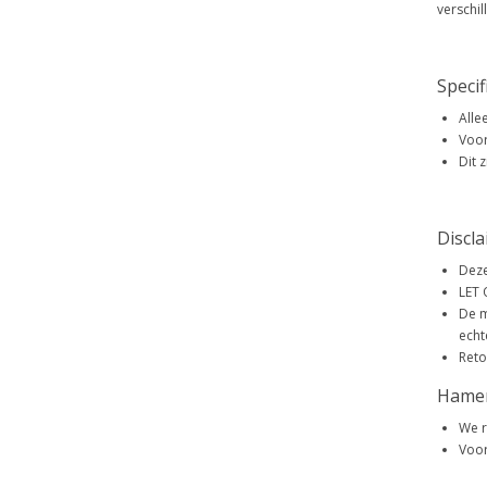
verschil
Specif
Alle
Voor
Dit 
Discl
Deze
LET 
De m
echt
Reto
Hame
We r
Voor