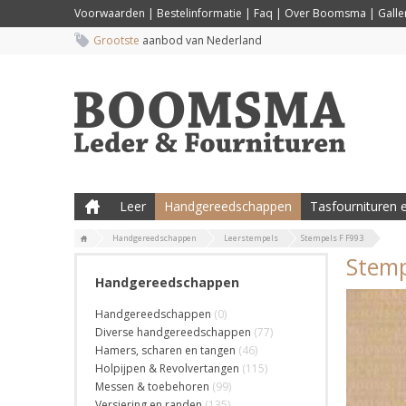
Voorwaarden
|
Bestelinformatie
|
Faq
|
Over Boomsma
|
Galler
Grootste
aanbod van Nederland
Leer
Handgereedschappen
Tasfournituren e
Handgereedschappen
Leerstempels
Stempels F F993
Stemp
Handgereedschappen
Handgereedschappen
(0)
Diverse handgereedschappen
(77)
Hamers, scharen en tangen
(46)
Holpijpen & Revolvertangen
(115)
Messen & toebehoren
(99)
Versiering en randen
(135)