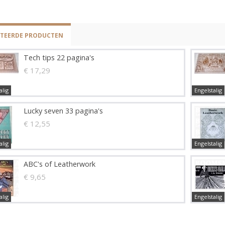
ATEERDE PRODUCTEN
Tech tips 22 pagina's
€ 17,29
alig
Engelstalig
Lucky seven 33 pagina's
€ 12,55
alig
Engelstalig
ABC's of Leatherwork
€ 9,65
alig
Engelstalig