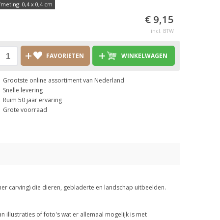
fmeting: 0,4 x 0,4 cm
€ 9,15
incl. BTW
FAVORIETEN
WINKELWAGEN
Grootste online assortiment van Nederland
Snelle levering
Ruim 50 jaar ervaring
Grote voorraad
er carving) die dieren, gebladerte en landschap uitbeelden.
illustraties of foto's wat er allemaal mogelijk is met