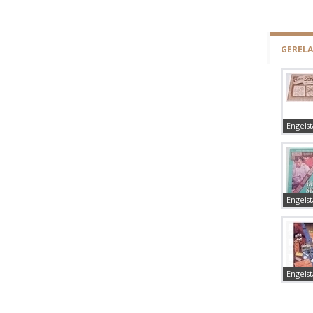
GEREL
Engelst
Engelst
Engelst