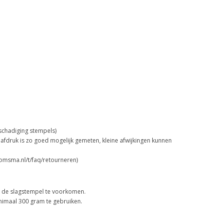
schadiging stempels)
afdruk is zo goed mogelijk gemeten, kleine afwijkingen kunnen
oomsma.nl/t/faq/retourneren)
n de slagstempel te voorkomen.
nimaal 300 gram te gebruiken.