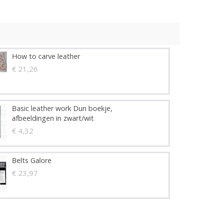
How to carve leather
€ 21,26
Basic leather work Dun boekje,
afbeeldingen in zwart/wit
€ 4,32
Belts Galore
€ 23,97