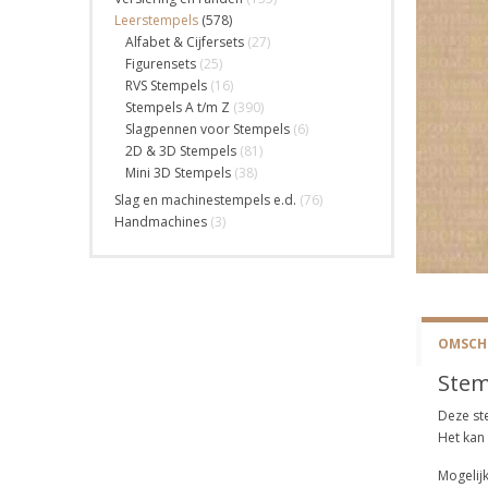
Leerstempels
(578)
Alfabet & Cijfersets
(27)
Figurensets
(25)
RVS Stempels
(16)
Stempels A t/m Z
(390)
Slagpennen voor Stempels
(6)
2D & 3D Stempels
(81)
Mini 3D Stempels
(38)
Slag en machinestempels e.d.
(76)
Handmachines
(3)
OMSCHR
Stem
Deze st
Het kan
Mogelijk