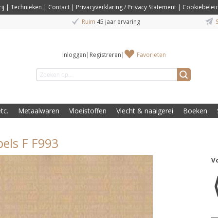
ij
|
Technieken
|
Contact
|
Privacyverklaring / Privacy Statement
|
Cookiebelei
Ruim
45 jaar ervaring
S
Inloggen
|
Registreren
|
Favorieten
tc.
Metaalwaren
Vloeistoffen
Vlecht & naaigerei
Boeken
els F F993
V