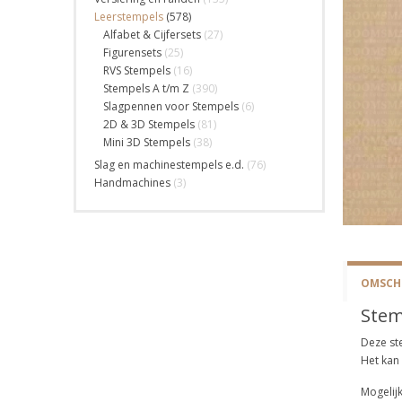
Leerstempels
(578)
Alfabet & Cijfersets
(27)
Figurensets
(25)
RVS Stempels
(16)
Stempels A t/m Z
(390)
Slagpennen voor Stempels
(6)
2D & 3D Stempels
(81)
Mini 3D Stempels
(38)
Slag en machinestempels e.d.
(76)
Handmachines
(3)
OMSCHR
Stem
Deze st
Het kan
Mogelijk