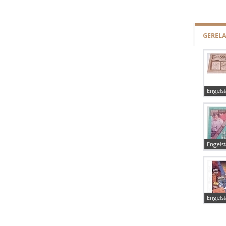
GEREL
Engelst
Engelst
Engelst