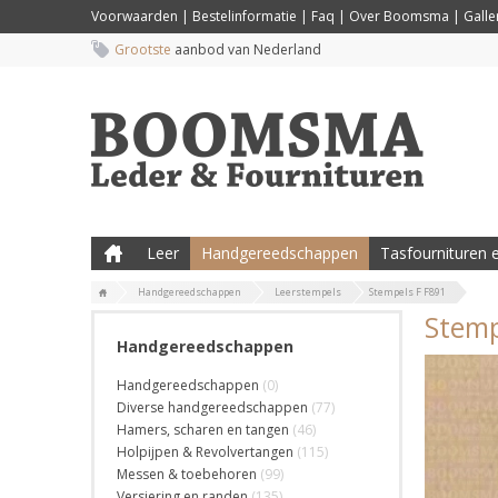
Voorwaarden
|
Bestelinformatie
|
Faq
|
Over Boomsma
|
Galler
Grootste
aanbod van Nederland
Leer
Handgereedschappen
Tasfournituren e
Handgereedschappen
Leerstempels
Stempels F F891
Stemp
Handgereedschappen
Handgereedschappen
(0)
Diverse handgereedschappen
(77)
Hamers, scharen en tangen
(46)
Holpijpen & Revolvertangen
(115)
Messen & toebehoren
(99)
Versiering en randen
(135)