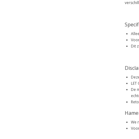
verschil
Specif
Alle
Voor
Dit 
Discl
Deze
LET 
De m
echt
Reto
Hame
We r
Voor