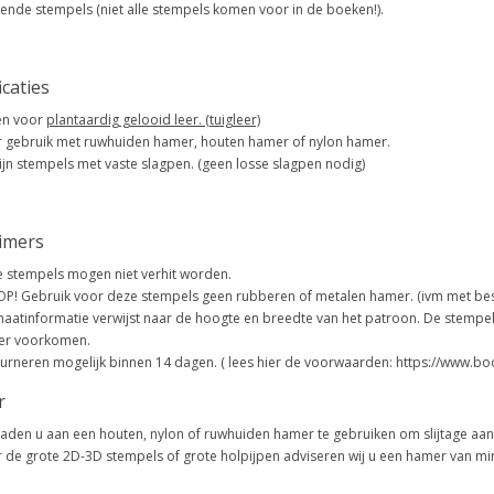
lende stempels (niet alle stempels komen voor in de boeken!).
icaties
en voor
plantaardig gelooid leer. (tuigleer)
 gebruik met ruwhuiden hamer, houten hamer of nylon hamer.
zijn stempels met vaste slagpen. (geen losse slagpen nodig)
aimers
 stempels mogen niet verhit worden.
OP! Gebruik voor deze stempels geen rubberen of metalen hamer. (ivm met be
aatinformatie verwijst naar de hoogte en breedte van het patroon. De stempel
er voorkomen.
urneren mogelijk binnen 14 dagen. ( lees hier de voorwaarden: https://www.b
r
aden u aan een houten, nylon of ruwhuiden hamer te gebruiken om slijtage aa
 de grote 2D-3D stempels of grote holpijpen adviseren wij u een hamer van mi