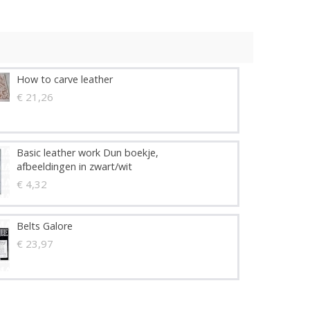
How to carve leather
€ 21,26
Basic leather work Dun boekje,
afbeeldingen in zwart/wit
€ 4,32
Belts Galore
€ 23,97