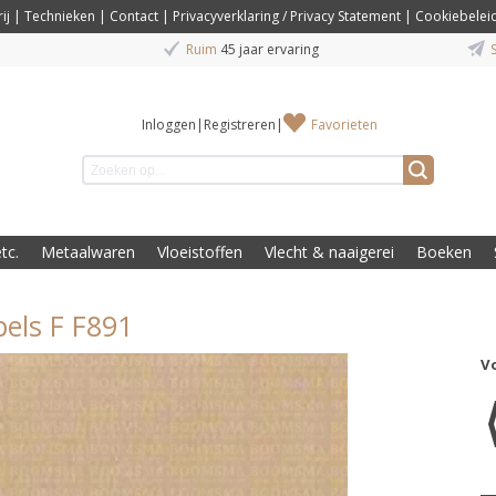
ij
|
Technieken
|
Contact
|
Privacyverklaring / Privacy Statement
|
Cookiebelei
Ruim
45 jaar ervaring
S
Inloggen
|
Registreren
|
Favorieten
tc.
Metaalwaren
Vloeistoffen
Vlecht & naaigerei
Boeken
els F F891
V