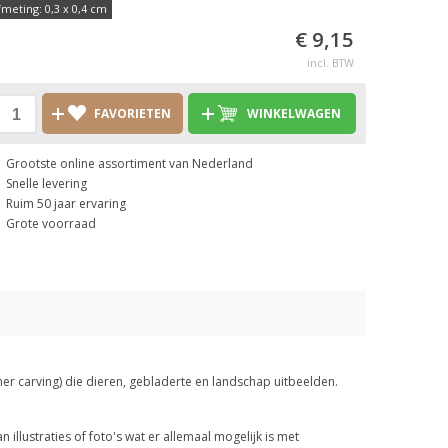
fmeting: 0,3 x 0,4 cm
€ 9,15
incl. BTW
FAVORIETEN
WINKELWAGEN
Grootste online assortiment van Nederland
Snelle levering
Ruim 50 jaar ervaring
Grote voorraad
er carving) die dieren, gebladerte en landschap uitbeelden.
illustraties of foto's wat er allemaal mogelijk is met