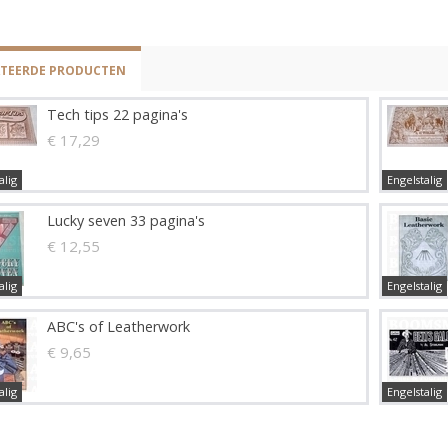
ATEERDE PRODUCTEN
Tech tips 22 pagina's
€ 17,29
alig
Engelstalig
Lucky seven 33 pagina's
€ 12,55
alig
Engelstalig
ABC's of Leatherwork
€ 9,65
alig
Engelstalig