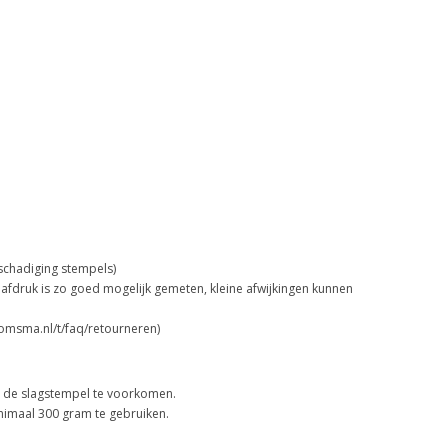
schadiging stempels)
afdruk is zo goed mogelijk gemeten, kleine afwijkingen kunnen
oomsma.nl/t/faq/retourneren)
n de slagstempel te voorkomen.
nimaal 300 gram te gebruiken.