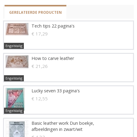
GERELATEERDE PRODUCTEN
Tech tips 22 pagina's
€ 17,29
Engelstalig
How to carve leather
€ 21,26
Engelstalig
Lucky seven 33 pagina's
€ 12,55
Engelstalig
Basic leather work Dun boekje,
afbeeldingen in zwart/wit