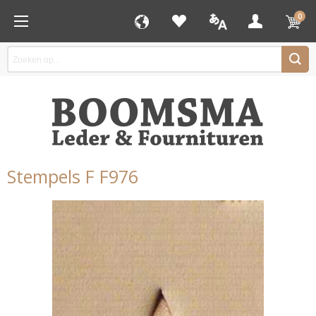
0
Stempels F F976