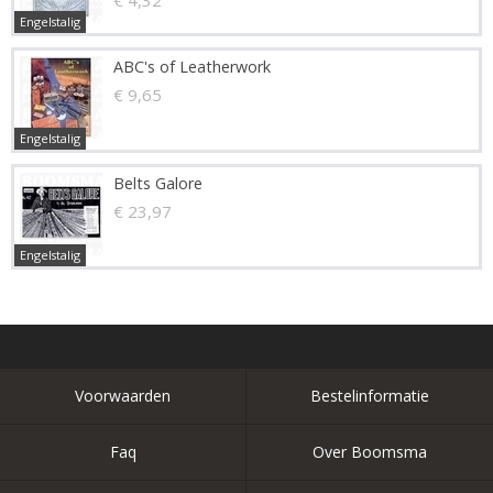
€ 4,32
Engelstalig
ABC's of Leatherwork
€ 9,65
Engelstalig
Belts Galore
€ 23,97
Engelstalig
Voorwaarden
Bestelinformatie
Faq
Over Boomsma