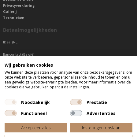
Privacyverklaring
Gallerij
Technieken
Betaalmogelijkheden
IDeal (NL)
Bancontact (België)
Wij gebruiken cookies
Sepa betaling (Overige landen)
We kunnen deze plaatsen voor analyse van onze bezoekersgegevens, om
onze website te verbeteren, gepersonaliseerde inhoud te tonen en om u
Telefonisch bereikbaar
een geweldige website-ervaring te bieden. Voor meer informatie over de
cookies die we gebruiken opent u de instellingen.
di t/m do tussen 9:00 uur en 17:00 uur
vr tussen 9:00 uur en 12:00 uur
Noodzakelijk
Prestatie
Functioneel
Advertenties
Alle getoonde prijzen zijn incl. BTW
Accepteer alles
Instellingen opslaan
Website door
Fastware